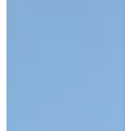
Vermietung
Welche Dokumente benötigen Sie
von Ihrem neuen Mieter?
Vermieten Sie Ihre Wohnung oder Ihr Haus? Dann
sollten Sie sich über die Unterlagen informieren, die Sie
von Ihrem Mieter erhalten müssen. Denn nur mit den
richtigen Unterlagen können Sie sicherstellen, dass Sie
einen zuverlässigen Mieter haben, der seine Miete
pünktlich zahlt und die Wohnung in einem ordentlichen
Zustand hält. In diesem Ratgeber Artikel geben wir
Ihnen eine Übersicht über die wichtigsten Unterlagen,
die Sie von Ihrem Mieter erhalten sollten. Für Vermieter: