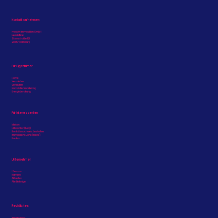
Kontakt aufnehmen
moovin Immobilien GmbH
Headoffice:
Sternstraße 121
20357 Hamburg
Alles im Blick: Dezentrale
Immobilienportfolios zentral
Für Eigentümer
steuern
Home
Vermieten
Verkaufen
Immobilienmarketing
Energieberatung
Für Interessenten
Mieten
Hilfecenter (FAQ)
Bonitätsnachweis bestellen
Immobiliensuche (Miete)
Kaufen
Unternehmen
Über uns
Karriere
Aktuelles
Alle Beiträge
Rechtliches
Impressum