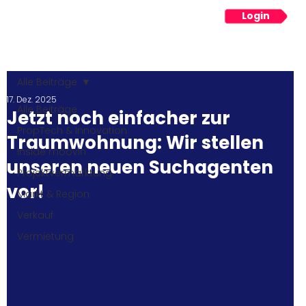
Login
Menü
Alle Beiträge
17. Dez. 2025
Alle Beiträge
Jetzt noch einfacher zur
PropTech & Innovation
Traumwohnung: Wir stellen
Inside moovin
unseren neuen Suchagenten
Projektvermarktung
vor!
Markt & Region
Verkauf
Vermietung