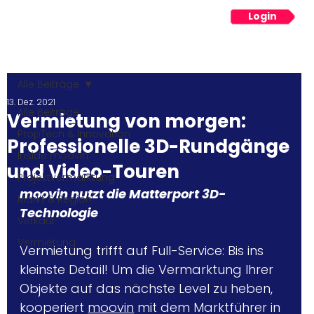
Login
Menü
Alle Beiträge
13. Dez. 2021
Alle Beiträge
Vermietung von morgen:
PropTech & Innovation
Professionelle 3D-Rundgänge
Inside moovin
und Video-Touren
Projektvermarktung
moovin nutzt die Matterport 3D-
Markt & Region
Technologie
Verkauf
Vermietung
Vermietung trifft auf Full-Service: Bis ins 
kleinste Detail! Um die Vermarktung Ihrer 
Objekte auf das nächste Level zu heben, 
kooperiert 
moovin
mit dem Marktführer in 