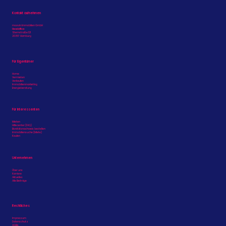
Kontakt aufnehmen
moovin Immobilien GmbH
Headoffice:
Sternstraße 121
20357 Hamburg
Vom Kündigungseingang zum
Mietvertrag: Die ideale
Für Eigentümer
Prozesskette in der
Home
Vermieten
Bestandsvermietung
Verkaufen
Immobilienmarketing
Energieberatung
Für Interessenten
Mieten
Hilfecenter (FAQ)
Bonitätsnachweis bestellen
Immobiliensuche (Miete)
Kaufen
Unternehmen
Über uns
Karriere
Aktuelles
Alle Beiträge
Rechtliches
Impressum
Datenschutz
AGBs