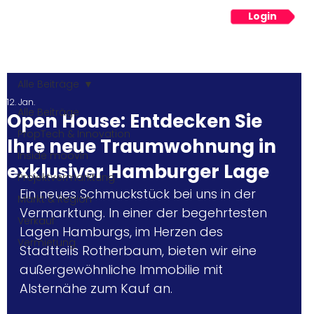
Login
Menü
Alle Beiträge
12. Jan.
Alle Beiträge
Open House: Entdecken Sie
PropTech & Innovation
Ihre neue Traumwohnung in
Inside moovin
exklusiver Hamburger Lage
Projektvermarktung
Ein neues Schmuckstück bei uns in der 
Markt & Region
Vermarktung. In einer der begehrtesten 
Verkauf
Lagen Hamburgs, im Herzen des 
Vermietung
Stadtteils Rotherbaum, bieten wir eine 
außergewöhnliche Immobilie mit 
Alsternähe zum Kauf an. 