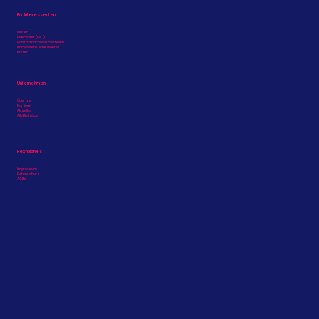
Hamburg-Langenhorn
Für Interessenten
Mieten
Hilfecenter (FAQ)
Bonitätsnachweis bestellen
Immobiliensuche (Miete)
Kaufen
Unternehmen
Über uns
Karriere
Aktuelles
Alle Beiträge
Rechtliches
Impressum
Datenschutz
AGBs